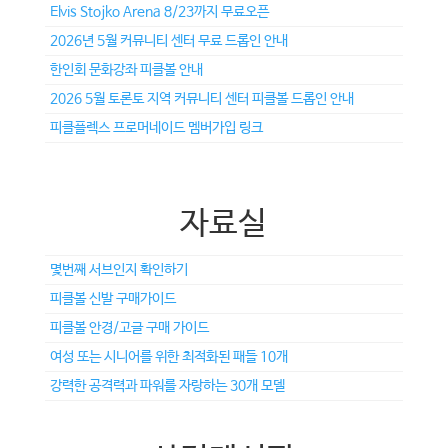
Elvis Stojko Arena 8/23까지 무료오픈
2026년 5월 커뮤니티 센터 무료 드롭인 안내
한인회 문화강좌 피클볼 안내
2026 5월 토론토 지역 커뮤니티 센터 피클볼 드롭인 안내
피클플렉스 프로머네이드 멤버가입 링크
자료실
몇번째 서브인지 확인하기
피클볼 신발 구매가이드
피클볼 안경/고글 구매 가이드
여성 또는 시니어를 위한 최적화된 패들 10개
강력한 공격력과 파워를 자랑하는 30개 모델