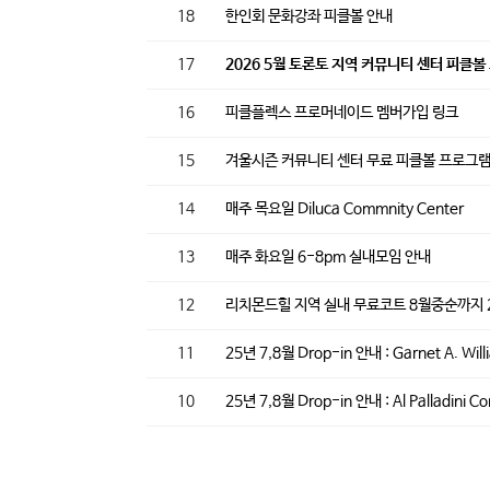
18
한인회 문화강좌 피클볼 안내
17
2026 5월 토론토 지역 커뮤니티 센터 피클볼
16
피클플렉스 프로머네이드 멤버가입 링크
15
겨울시즌 커뮤니티 센터 무료 피클볼 프로그
14
매주 목요일 Diluca Commnity Center
13
매주 화요일 6-8pm 실내모임 안내
12
리치몬드힐 지역 실내 무료코트 8월중순까지 
11
25년 7,8월 Drop-in 안내 : Garnet A. Wil
10
25년 7,8월 Drop-in 안내 : Al Palladini C