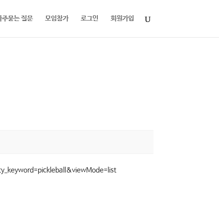
자주묻는 질문
모임참가
로그인
회원가입
ty_keyword=pickleball&viewMode=list