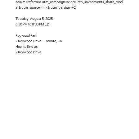
edium=referral&utm_campaign=share-btn_savedevents_share_mod
al&utm_source=link&utm_version=v2
Tuesday, August 5, 2025
6:30 PM to 8:30 PM EDT
Roywood Park
2 Roywood Drive · Toronto, ON
How to find us
2 Roywood Drive