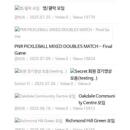
영/클락 모임
관리자
|
2025.07.25
|
Votes 0
|
Views 10770
PNR PICKLEBALL MIXED DOUBLES MATCH - Final
Game
관리자
|
2025.07.09
|
Votes 0
|
Views 10824
회원 경기영상
모음(testing..)
Simon Yi
|
2025.07.04
|
Votes 0
|
Views 4
Oakdale Communi
ty Centre 모임
관리자
|
2025.06.16
|
Votes 0
|
Views 15912
Richmond Hill Green 모임