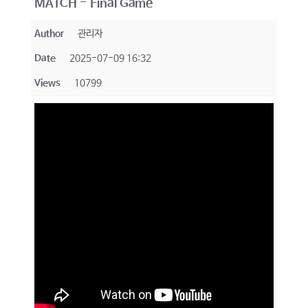
MATCH - Final Game
Author
관리자
Date
2025-07-09 16:32
Views
10799