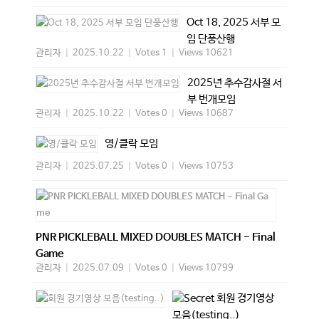
Oct 18, 2025 서부 모
임 단풍산행
관리자
|
2025.10.22
|
Votes 1
|
Views 10621
2025년 추수감사절 서
부 번개모임
관리자
|
2025.10.22
|
Votes 0
|
Views 10687
영/클락 모임
관리자
|
2025.07.25
|
Votes 0
|
Views 10753
PNR PICKLEBALL MIXED DOUBLES MATCH - Final
Game
관리자
|
2025.07.09
|
Votes 0
|
Views 10799
회원 경기영상
모음(testing..)