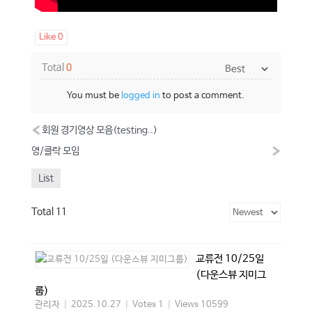
Like
0
Total
0
You must be
logged in
to post a comment.
«
회원 경기영상 모음(testing..)
영/클락 모임
»
List
Total 11
교류전 10/25일
(다운스뷰 지미그
룹)
관리자
|
2025.10.27
|
Votes 1
|
Views 10599