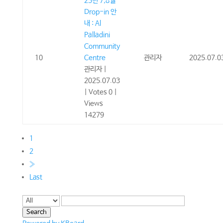
25년 7,8월
Drop-in 안
내 : Al
Palladini
Community
10
Centre
관리자
2025.07.0
관리자
|
2025.07.03
|
Votes 0
|
Views
14279
1
2
»
Last
Search