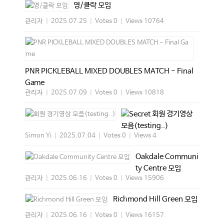
영/클락 모임
관리자
|
2025.07.25
|
Votes 0
|
Views 10764
PNR PICKLEBALL MIXED DOUBLES MATCH - Final
Game
관리자
|
2025.07.09
|
Votes 0
|
Views 10818
회원 경기영상
모음(testing..)
Simon Yi
|
2025.07.04
|
Votes 0
|
Views 4
Oakdale Communi
ty Centre 모임
관리자
|
2025.06.16
|
Votes 0
|
Views 15906
Richmond Hill Green 모임
관리자
|
2025.06.16
|
Votes 0
|
Views 16157