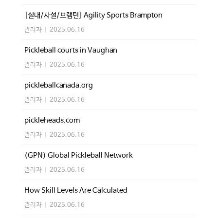
[실내/사설/브램턴] Agility Sports Brampton
관리자
|
2025.06.16
Pickleball courts in Vaughan
관리자
|
2025.06.16
pickleballcanada.org
관리자
|
2025.06.16
pickleheads.com
관리자
|
2025.06.16
(GPN) Global Pickleball Network
관리자
|
2025.06.16
How Skill Levels Are Calculated
관리자
|
2025.06.16