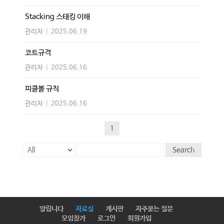
Stacking 스태킹 이해
관리자
|
2025.06.19
코트규격
관리자
|
2025.06.16
피클볼 규칙
관리자
|
2025.06.16
1
Search
알립니다
자료실
게시판
자주묻는 질문
모임참가
로그인
회원가입