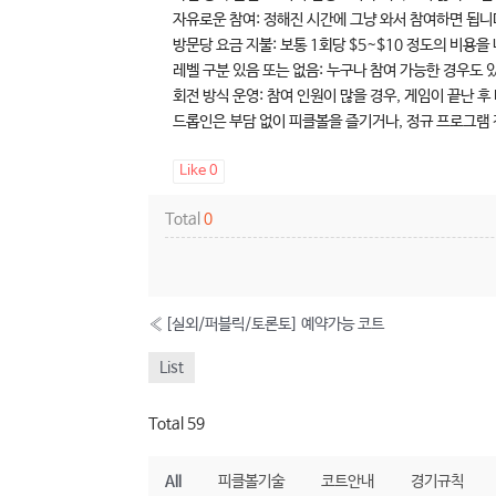
자유로운 참여: 정해진 시간에 그냥 와서 참여하면 됩니
방문당 요금 지불: 보통 1회당 $5~$10 정도의 비용
레벨 구분 있음 또는 없음: 누구나 참여 가능한 경우도 
회전 방식 운영: 참여 인원이 많을 경우, 게임이 끝난
드롭인은 부담 없이 피클볼을 즐기거나, 정규 프로그램
Like
0
Total
0
«
[실외/퍼블릭/토론토] 예약가능 코트
List
Total 59
All
피클볼기술
코트안내
경기규칙