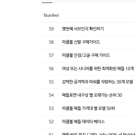
Number
59
몇번째 서브인지 확인하기
58
피클볼 신발 구매가이드
57
피클볼 안경/고글 구매 가이드
56
여성 또는 시니어를 위한 최적화된 패들 10개
55
강력한 공격력과 파워를 자랑하는 30개 모델
54
패들표면 내구성 별 오래가는 순위 30
53
피클볼 패들 가격대 별 모델 50위
52
피클볼 패들 데이타 베이스
51
패들 바로 잡기 (그립), Why 90% of Picklebal