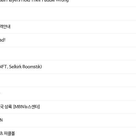
 가격안내
ead!
FT, Selkirk Boomstik)
다
국 상륙 [MBN뉴스센터]
TN
포츠 피클볼