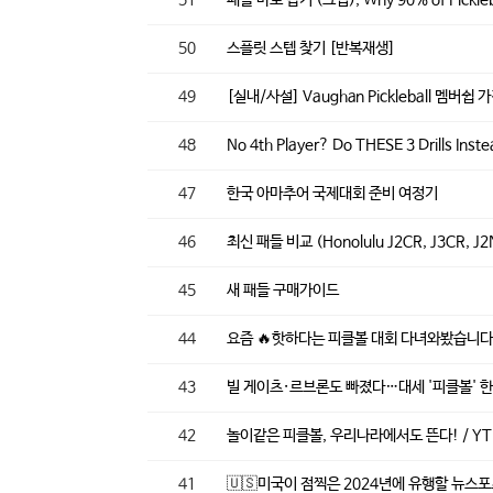
50
스플릿 스텝 찾기 [반복재생]
49
[실내/사설] Vaughan Pickleball 멤버쉽
48
No 4th Player? Do THESE 3 Drills Inst
47
한국 아마추어 국제대회 준비 여정기
46
최신 패들 비교 (Honolulu J2CR, J3CR, J2N
45
새 패들 구매가이드
44
요즘 🔥핫하다는 피클볼 대회 다녀와봤습니
43
빌 게이츠·르브론도 빠졌다…대세 '피클볼' 한
42
놀이같은 피클볼, 우리나라에서도 뜬다! / Y
41
🇺🇸미국이 점찍은 2024년에 유행할 뉴스