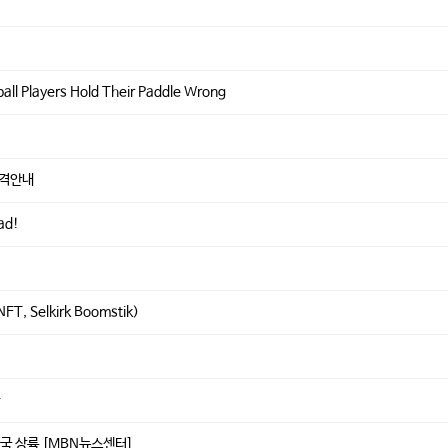
l Players Hold Their Paddle Wrong
 가격안내
ead!
FT, Selkirk Boomstik)
다
국 상륙 [MBN뉴스센터]