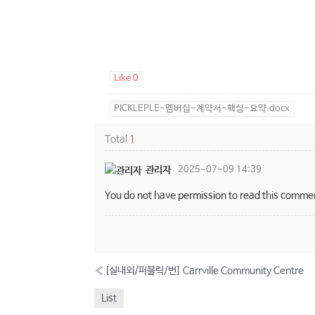
Like
0
PICKLEPLE-멤버십-계약서-핵심-요약.docx
Total
1
관리자
2025-07-09 14:39
You do not have permission to read this comme
«
[실내외/퍼블릭/번] Carrville Community Centre
List