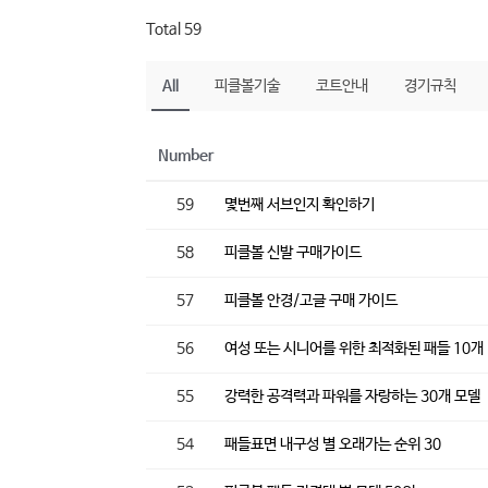
Total 59
All
피클볼기술
코트안내
경기규칙
Number
59
몇번째 서브인지 확인하기
58
피클볼 신발 구매가이드
57
피클볼 안경/고글 구매 가이드
56
여성 또는 시니어를 위한 최적화된 패들 10개
55
강력한 공격력과 파워를 자랑하는 30개 모델
54
패들표면 내구성 별 오래가는 순위 30