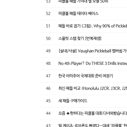
53
피클볼 패들 가격대 별 모델 50위
52
피클볼 패들 데이타 베이스
51
패들 바로 잡기 (그립), Why 90% of Picklebal
50
스플릿 스텝 찾기 [반복재생]
49
[실내/사설] Vaughan Pickleball 멤버쉽
48
No 4th Player? Do THESE 3 Drills Inst
47
한국 아마추어 국제대회 준비 여정기
46
최신 패들 비교 (Honolulu J2CR, J3CR, J2N
45
새 패들 구매가이드
44
요즘 🔥핫하다는 피클볼 대회 다녀와봤습니
43
빌 게이츠·르브론도 빠졌다…대세 '피클볼' 한