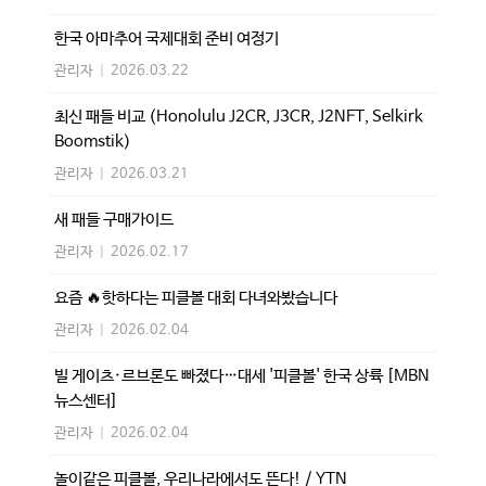
한국 아마추어 국제대회 준비 여정기
관리자
|
2026.03.22
최신 패들 비교 (Honolulu J2CR, J3CR, J2NFT, Selkirk
Boomstik)
관리자
|
2026.03.21
새 패들 구매가이드
관리자
|
2026.02.17
요즘 🔥핫하다는 피클볼 대회 다녀와봤습니다
관리자
|
2026.02.04
빌 게이츠·르브론도 빠졌다…대세 '피클볼' 한국 상륙 [MBN
뉴스센터]
관리자
|
2026.02.04
놀이같은 피클볼, 우리나라에서도 뜬다! / YTN