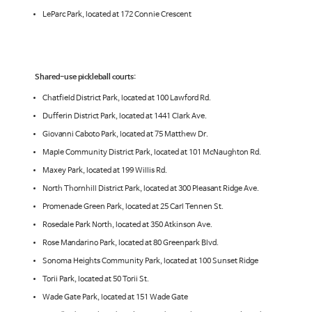
LeParc Park, located at 172 Connie Crescent
Shared-use pickleball courts
:
Chatfield District Park, located at 100 Lawford Rd.
Dufferin District Park, located at 1441 Clark Ave.
Giovanni Caboto Park, located at 75 Matthew Dr.
Maple Community District Park, located at 101 McNaughton Rd.
Maxey Park, located at 199 Willis Rd.
North Thornhill District Park, located at 300 Pleasant Ridge Ave.
Promenade Green Park, located at 25 Carl Tennen St.
Rosedale Park North, located at 350 Atkinson Ave.
Rose Mandarino Park, located at 80 Greenpark Blvd.
Sonoma Heights Community Park, located at 100 Sunset Ridge
Torii Park, located at 50 Torii St.
Wade Gate Park, located at 151 Wade Gate