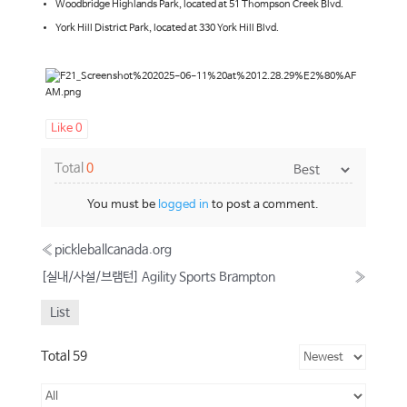
Woodbridge Highlands Park, located at 51 Thompson Creek Blvd.
York Hill District Park, located at 330 York Hill Blvd.
Like
0
Total
0
You must be
logged in
to post a comment.
«
pickleballcanada.org
[실내/사설/브램턴] Agility Sports Brampton
»
List
Total 59