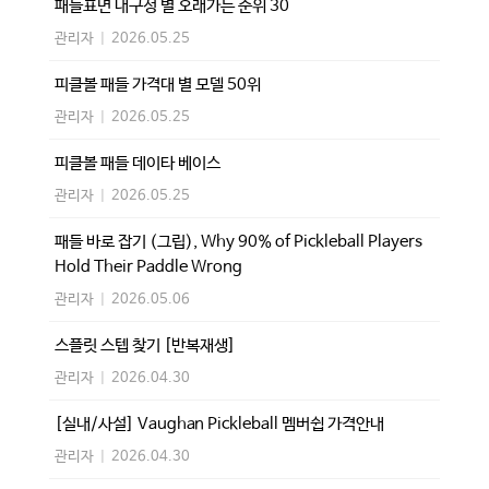
패들표면 내구성 별 오래가는 순위 30
관리자
|
2026.05.25
피클볼 패들 가격대 별 모델 50위
관리자
|
2026.05.25
피클볼 패들 데이타 베이스
관리자
|
2026.05.25
패들 바로 잡기 (그립), Why 90% of Pickleball Players
Hold Their Paddle Wrong
관리자
|
2026.05.06
스플릿 스텝 찾기 [반복재생]
관리자
|
2026.04.30
[실내/사설] Vaughan Pickleball 멤버쉽 가격안내
관리자
|
2026.04.30