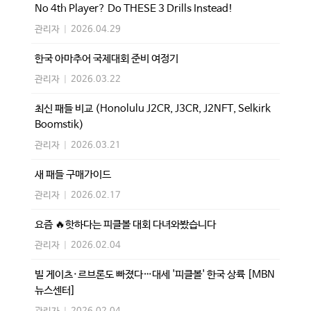
No 4th Player? Do THESE 3 Drills Instead!
관리자
|
2026.04.29
한국 아마추어 국제대회 준비 여정기
관리자
|
2026.03.22
최신 패들 비교 (Honolulu J2CR, J3CR, J2NFT, Selkirk
Boomstik)
관리자
|
2026.03.21
새 패들 구매가이드
관리자
|
2026.02.17
요즘 🔥핫하다는 피클볼 대회 다녀와봤습니다
관리자
|
2026.02.04
빌 게이츠·르브론도 빠졌다…대세 '피클볼' 한국 상륙 [MBN
뉴스센터]