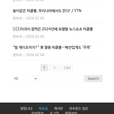
관리자
|
2026.02.04
놀이같은 피클볼, 우리나라에서도 뜬다! / YTN
관리자
|
2026.02.04
🇺🇸미국이 점찍은 2024년에 유행할 뉴스포츠 피클볼
관리자
|
2026.02.04
“빌 게이츠까지?” 美 열풍 피클볼…패션업계도 '주목'
관리자
|
2026.02.04
1
»
Last
Search
알립니다
자료실
게시판
자주묻는 질문
모임참가
로그인
회원가입