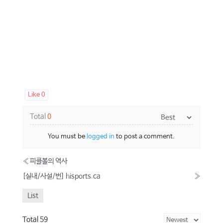
Like
0
Total
0
You must be
logged in
to post a comment.
«
피클볼의 역사
[실내/사설/번] hisports.ca
»
List
Total 59