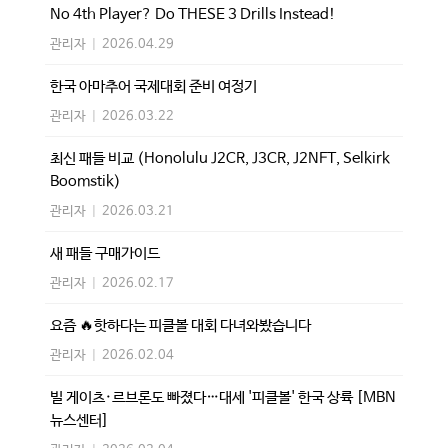
No 4th Player? Do THESE 3 Drills Instead!
관리자
|
2026.04.29
한국 아마추어 국제대회 준비 여정기
관리자
|
2026.03.22
최신 패들 비교 (Honolulu J2CR, J3CR, J2NFT, Selkirk
Boomstik)
관리자
|
2026.03.21
새 패들 구매가이드
관리자
|
2026.02.17
요즘 🔥핫하다는 피클볼 대회 다녀와봤습니다
관리자
|
2026.02.04
빌 게이츠·르브론도 빠졌다…대세 '피클볼' 한국 상륙 [MBN
뉴스센터]