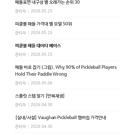
패들표면 내구성 별 오래가는 순위 30
관리자
|
2026.05.25
피클볼 패들 가격대 별 모델 50위
관리자
|
2026.05.25
피클볼 패들 데이타 베이스
관리자
|
2026.05.25
패들 바로 잡기 (그립), Why 90% of Pickleball Players
Hold Their Paddle Wrong
관리자
|
2026.05.06
스플릿 스텝 찾기 [반복재생]
관리자
|
2026.04.30
[실내/사설] Vaughan Pickleball 멤버쉽 가격안내
관리자
|
2026.04.30