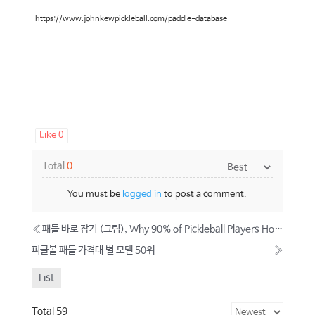
https://www.johnkewpickleball.com/paddle-database
Like
0
Total
0
You must be
logged in
to post a comment.
«
패들 바로 잡기 (그립), Why 90% of Pickleball Players Hold Their Paddle Wrong
피클볼 패들 가격대 별 모델 50위
»
List
Total 59