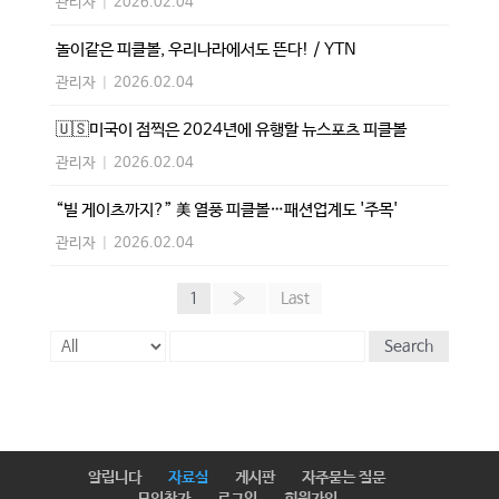
관리자
|
2026.02.04
놀이같은 피클볼, 우리나라에서도 뜬다! / YTN
관리자
|
2026.02.04
🇺🇸미국이 점찍은 2024년에 유행할 뉴스포츠 피클볼
관리자
|
2026.02.04
“빌 게이츠까지?” 美 열풍 피클볼…패션업계도 '주목'
관리자
|
2026.02.04
1
»
Last
Search
알립니다
자료실
게시판
자주묻는 질문