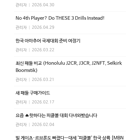
관리자
|
2026.04.30
No 4th Player? Do THESE 3 Drills Instead!
관리자
|
2026.04.29
한국 아마추어 국제대회 준비 여정기
관리자
|
2026.03.22
최신 패들 비교 (Honolulu J2CR, J3CR, J2NFT, Selkirk
Boomstik)
관리자
|
2026.03.21
새 패들 구매가이드
관리자
|
2026.02.17
요즘 🔥핫하다는 피클볼 대회 다녀와봤습니다
관리자
|
2026.02.04
빌 게이츠·르브론도 빠졌다…대세 '피클볼' 한국 상륙 [MBN