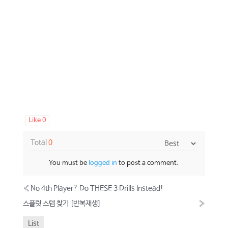
Like
0
Total
0
You must be
logged in
to post a comment.
«
No 4th Player? Do THESE 3 Drills Instead!
스플릿 스텝 찾기 [반복재생]
»
List