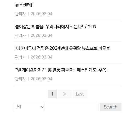
뉴스센터]
관리자
|
2026.02.04
놀이같은 피클볼, 우리나라에서도 뜬다! / YTN
관리자
|
2026.02.04
🇺🇸미국이 점찍은 2024년에 유행할 뉴스포츠 피클볼
관리자
|
2026.02.04
“빌 게이츠까지?” 美 열풍 피클볼…패션업계도 '주목'
관리자
|
2026.02.04
1
»
Last
Search