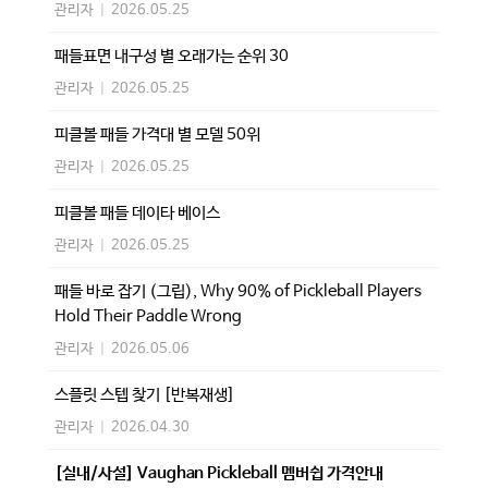
관리자
|
2026.05.25
패들표면 내구성 별 오래가는 순위 30
관리자
|
2026.05.25
피클볼 패들 가격대 별 모델 50위
관리자
|
2026.05.25
피클볼 패들 데이타 베이스
관리자
|
2026.05.25
패들 바로 잡기 (그립), Why 90% of Pickleball Players
Hold Their Paddle Wrong
관리자
|
2026.05.06
스플릿 스텝 찾기 [반복재생]
관리자
|
2026.04.30
[실내/사설] Vaughan Pickleball 멤버쉽 가격안내