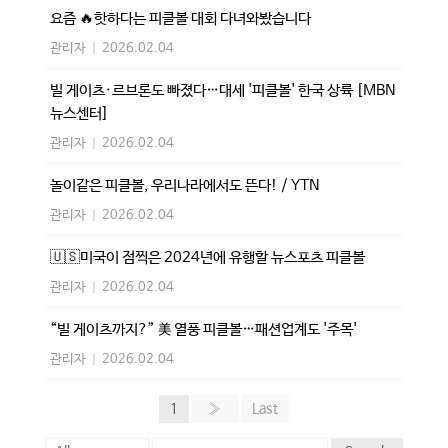
요즘 🔥핫하다는 피클볼 대회 다녀와봤습니다
관리자
|
2026.02.04
빌 게이츠·르브론도 빠졌다…대세 '피클볼' 한국 상륙 [MBN
뉴스센터]
관리자
|
2026.02.04
놀이같은 피클볼, 우리나라에서도 뜬다! / YTN
관리자
|
2026.02.04
🇺🇸미국이 점찍은 2024년에 유행할 뉴스포츠 피클볼
관리자
|
2026.02.04
“빌 게이츠까지?” 美 열풍 피클볼…패션업계도 '주목'
관리자
|
2026.02.04
1
»
Last