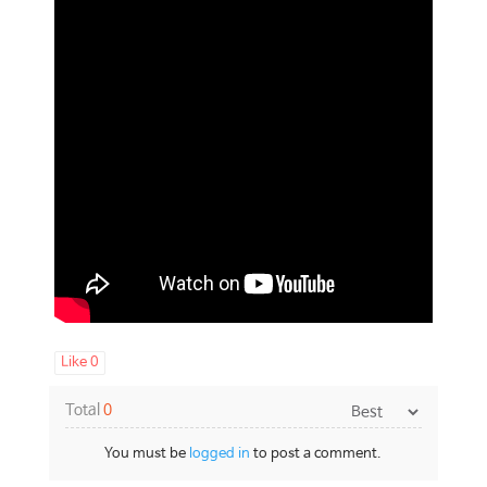
Like
0
Total
0
You must be
logged in
to post a comment.