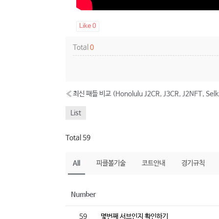
Like
0
Total
0
«
최신 패들 비교 (Honolulu J2CR, J3CR, J2NFT, Selki
List
Total 59
All
피클볼기술
코트안내
경기규칙
Number
59
몇번째 서브인지 확인하기