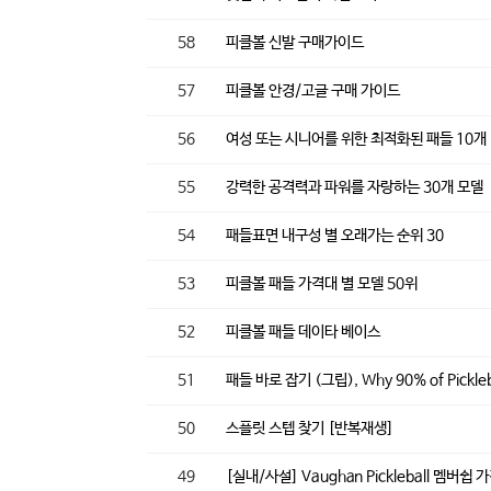
58
피클볼 신발 구매가이드
57
피클볼 안경/고글 구매 가이드
56
여성 또는 시니어를 위한 최적화된 패들 10개
55
강력한 공격력과 파워를 자랑하는 30개 모델
54
패들표면 내구성 별 오래가는 순위 30
53
피클볼 패들 가격대 별 모델 50위
52
피클볼 패들 데이타 베이스
51
패들 바로 잡기 (그립), Why 90% of Picklebal
50
스플릿 스텝 찾기 [반복재생]
49
[실내/사설] Vaughan Pickleball 멤버쉽