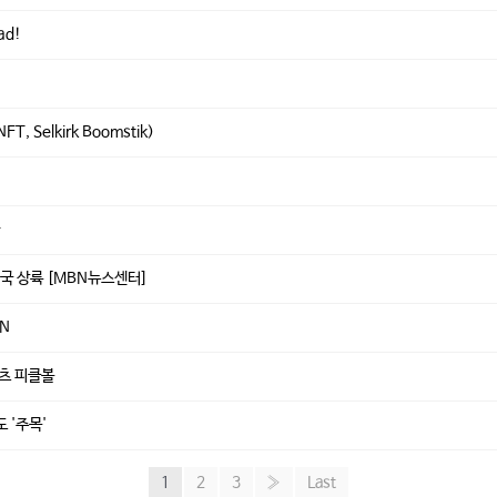
ead!
FT, Selkirk Boomstik)
다
국 상륙 [MBN뉴스센터]
TN
포츠 피클볼
 '주목'
1
2
3
»
Last