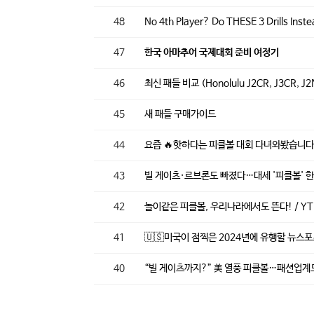
48
No 4th Player? Do THESE 3 Drills Inst
47
한국 아마추어 국제대회 준비 여정기
46
최신 패들 비교 (Honolulu J2CR, J3CR, J2N
45
새 패들 구매가이드
44
요즘 🔥핫하다는 피클볼 대회 다녀와봤습니
43
빌 게이츠·르브론도 빠졌다…대세 '피클볼' 한
42
놀이같은 피클볼, 우리나라에서도 뜬다! / Y
41
🇺🇸미국이 점찍은 2024년에 유행할 뉴스
40
“빌 게이츠까지?” 美 열풍 피클볼…패션업계도