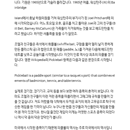
니다. 기원은 1965년으로 거슬러 올라갑니다. 1965년 여름, 워싱턴주(州)의 Ba
inbridge
Island에서 훗날 하원의원을 거쳐 워싱턴주의 부지사가 된 Joel Pritchard에 의
해 시작되었습니다. 어느 토요일 오후, 골프를 치고 돌아온 Joel과 그의 친구들(B
ill Bell, Barney McCallum)은 가족들이 지겨워하는 것을 보고 배드민턴을 치
려고 했습니다. 하지만 셔틀콕을 찾을 수가 없었죠.
조엘과 친구들은 즉석에서 휘플볼(whiffle ball, 구멍을 뚫어 멀리 날지 못하게
만든 플라스틱 공)과 합판으로 된 패들(paddle, 노)를 가져온 다음에 배드민턴
네트를 낮추고 공놀이를 시작했습니다. 이것이 인류 역사상 최초의 피클볼 경기
입니다. 영문 Wikipedia의 Pickleball 항목은 다음과 같은 문장으로 시작합니
다.
Pickleball is a paddle sport (similar to a racquet s port) that combines el
ements of badminton, tennis, and table tennis.
실제로 경기장, 경기기구, 규칙 등을 보다 보면 여러 종목의 흔적이 보입니다. 아
마도 조엘과 친구들이 이런 저런 종목을 떠올리면서 그때그때 규칙을 만들어 갔
을 것 같습니다. 저도 어렸을 때 식탁에서 두꺼운 표지의 책과 고무공으로 탁구 비
슷한 게임을 한 기억이 납니다. 누구나 한 번쯤 친구들과 자신들만의 게임을 만들
어 본 적이 있겠지요. 한나절 즐겼던 게임이 이제는 어엿한 스포츠 종목이 되었다
니 역시 덕 중의 덕은 양덕인가 봅니다.
미국에서 시작된 종목이기 때문에 피클볼의 역사는 주로 미국에서의 역사입니