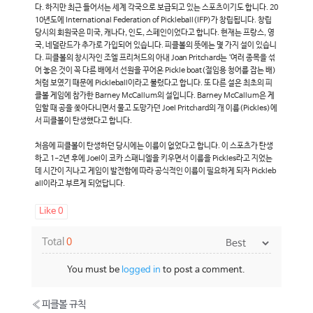
다. 하지만 최근 들어서는 세계 각국으로 보급되고 있는 스포츠이기도 합니다. 20
10년도에 International Federation of Pickleball(IFP)가 창립됩니다. 창립
당시의 회원국은 미국, 캐나다, 인도, 스페인이었다고 합니다. 현재는 프랑스, 영
국, 네덜란드가 추가로 가입되어 있습니다. 피클볼의 뜻에는 몇 가지 설이 있습니
다. 피클볼의 창시자인 조엘 프리처드의 아내 Joan Pritchard는 ‘여러 종목을 섞
어 놓은 것이 꼭 다른 배에서 선원을 꾸어온 Pickle boat(절임용 청어를 잡는 배)
처럼 보였기 때문에 Pickleball이라고 불렀다고 합니다. 또 다른 설은 최초의 피
클볼 게임에 참가한 Barney McCallum의 설입니다. Barney McCallum은 게
임할 때 공을 쫒아다니면서 물고 도망가던 Joel Pritchard의 개 이름(Pickles)에
서 피클볼이 탄생했다고 합니다.
처음에 피클볼이 탄생하던 당시에는 이름이 없었다고 합니다. 이 스포츠가 탄생
하고 1-2년 후에 Joel이 코카 스패니엘을 키우면서 이름을 Pickles라고 지었는
데 시간이 지나고 게임이 발전함에 따라 공식적인 이름이 필요하게 되자 Pickleb
all이라고 부르게 되었답니다.
Like
0
Total
0
You must be
logged in
to post a comment.
«
피클볼 규칙