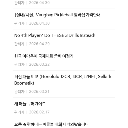
관리자
|
2026.04.30
[실내/사설] Vaughan Pickleball 멤버쉽 가격안내
관리자
|
2026.04.30
No 4th Player? Do THESE 3 Drills Instead!
관리자
|
2026.04.29
한국 아마추어 국제대회 준비 여정기
관리자
|
2026.03.22
최신 패들 비교 (Honolulu J2CR, J3CR, J2NFT, Selkirk
Boomstik)
관리자
|
2026.03.21
새 패들 구매가이드
관리자
|
2026.02.17
요즘 🔥핫하다는 피클볼 대회 다녀와봤습니다