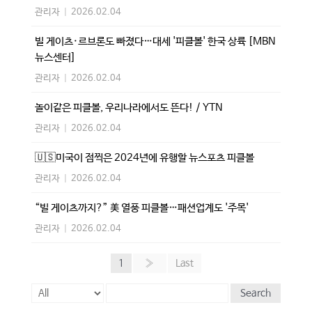
관리자
|
2026.02.04
빌 게이츠·르브론도 빠졌다…대세 '피클볼' 한국 상륙 [MBN
뉴스센터]
관리자
|
2026.02.04
놀이같은 피클볼, 우리나라에서도 뜬다! / YTN
관리자
|
2026.02.04
🇺🇸미국이 점찍은 2024년에 유행할 뉴스포츠 피클볼
관리자
|
2026.02.04
“빌 게이츠까지?” 美 열풍 피클볼…패션업계도 '주목'
관리자
|
2026.02.04
1
»
Last
Search