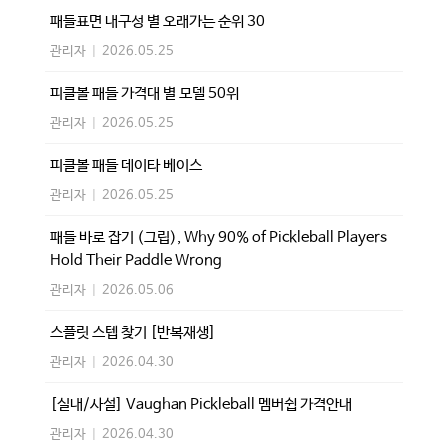
패들표면 내구성 별 오래가는 순위 30
관리자
|
2026.05.25
피클볼 패들 가격대 별 모델 50위
관리자
|
2026.05.25
피클볼 패들 데이타 베이스
관리자
|
2026.05.25
패들 바로 잡기 (그립), Why 90% of Pickleball Players
Hold Their Paddle Wrong
관리자
|
2026.05.06
스플릿 스텝 찾기 [반복재생]
관리자
|
2026.04.30
[실내/사설] Vaughan Pickleball 멤버쉽 가격안내
관리자
|
2026.04.30