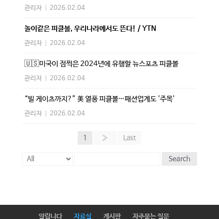
관리자
|
2026.02.04
놀이같은 피클볼, 우리나라에서도 뜬다! / YTN
관리자
|
2026.02.04
🇺🇸미국이 점찍은 2024년에 유행할 뉴스포츠 피클볼
관리자
|
2026.02.04
“빌 게이츠까지?” 美 열풍 피클볼…패션업계도 '주목'
관리자
|
2026.02.04
1
»
Last
Search
알립니다
자료실
게시판
자주묻는 질문