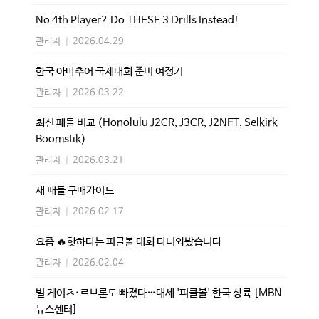
No 4th Player? Do THESE 3 Drills Instead!
관리자
|
2026.04.29
한국 아마추어 국제대회 준비 여정기
관리자
|
2026.03.22
최신 패들 비교 (Honolulu J2CR, J3CR, J2NFT, Selkirk
Boomstik)
관리자
|
2026.03.21
새 패들 구매가이드
관리자
|
2026.02.17
요즘 🔥핫하다는 피클볼 대회 다녀와봤습니다
관리자
|
2026.02.04
빌 게이츠·르브론도 빠졌다…대세 '피클볼' 한국 상륙 [MBN
뉴스센터]