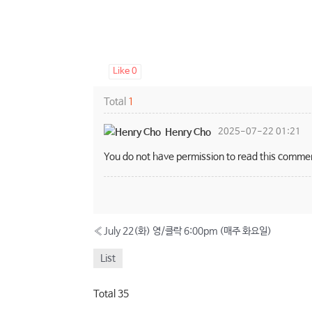
Like
0
Total
1
Henry Cho
2025-07-22 01:21
You do not have permission to read this comme
«
July 22(화) 영/클락 6:00pm (매주 화요일)
List
Total 35