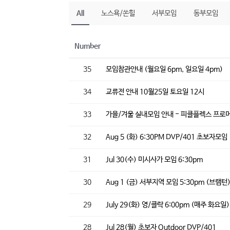
All
노스욕/쏜힐
서부모임
동부모임
Number
35
모임참관안내 (월요일 6pm, 일요일 4pm)
34
교류전 안내 10월25일 토요일 12시
33
가을/겨울 실내모임 안내 - 피클플렉스 프로
32
Aug 5 (화) 6:30PM DVP/401 초보자모임
31
Jul 30(수) 미시사가 모임 6:30pm
30
Aug 1 (금) 서부지역 모임 5:30pm (브램턴
29
July 29(화) 영/클락 6:00pm (매주 화요일
28
Jul 28(월) 초보자 Outdoor DVP/401