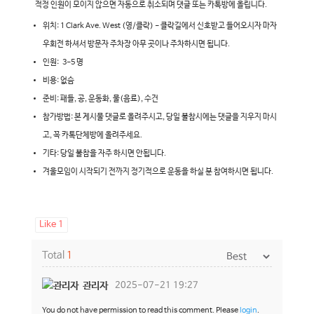
적정 인원이 모이지 않으면 자동으로 취소되며 댓글 또는 카톡방에 올립니다.
위치: 1 Clark Ave. West (영/클락) - 클락길에서 신호받고 들어오시자 마자
우회전 하셔서 방문자 주차장 아무 곳이나 주차하시면 됩니다.
인원: 3-5 명
비용: 없슴
준비: 패들, 공, 운동화, 물(음료), 수건
참가방법: 본 게시물 댓글로 올려주시고, 당일 불참시에는 댓글을 지우지 마시
고, 꼭 카톡단체방에 올려주세요.
기타: 당일 불참을 자주 하시면 안됩니다.
겨울모임이 시작되기 전까지 정기적으로 운동을 하실 분 참여하시면 됩니다.
Like
1
Total
1
관리자
2025-07-21 19:27
You do not have permission to read this comment. Please
login
.