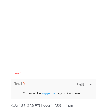
Like
0
Total
0
You must be
logged in
to post a comment.
«
Jul 18 (금) 영/클락 Indoor 11:30am-1pm