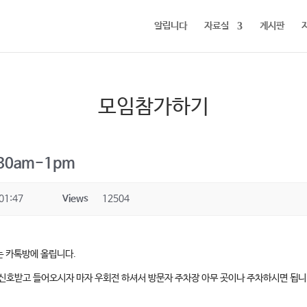
알립니다
자료실
게시판
모임참가하기
1:30am-1pm
01:47
Views
12504
는 카톡방에 올립니다.
클락길에서 신호받고 들어오시자 마자 우회전 하셔서 방문자 주차장 아무 곳이나 주차하시면 됩니