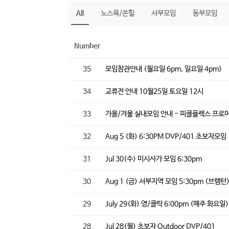
All
노스욕/쏜힐
서부모임
동부모임
Number
35
모임참관안내 (월요일 6pm, 일요일 4pm)
34
교류전 안내 10월25일 토요일 12시
33
가을/겨울 실내모임 안내 - 피클플렉스 프로
32
Aug 5 (화) 6:30PM DVP/401 초보자모임
31
Jul 30(수) 미시사가 모임 6:30pm
30
Aug 1 (금) 서부지역 모임 5:30pm (브램턴
29
July 29(화) 영/클락 6:00pm (매주 화요일
28
Jul 28(월) 초보자 Outdoor DVP/401