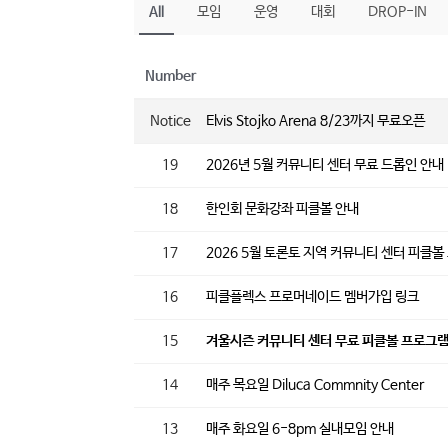
All
모임
운영
대회
DROP-IN
Number
Notice
Elvis Stojko Arena 8/23까지 무료오픈
19
2026년 5월 커뮤니티 센터 무료 드롭인 안내
18
한인회 문화강좌 피클볼 안내
17
2026 5월 토론토 지역 커뮤니티 센터 피클볼
16
피클플렉스 프로머네이드 멤버가입 링크
15
겨울시즌 커뮤니티 센터 무료 피클볼 프로그
14
매주 목요일 Diluca Commnity Center
13
매주 화요일 6-8pm 실내모임 안내