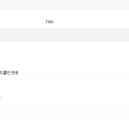
Title
 드롭인 안내
램