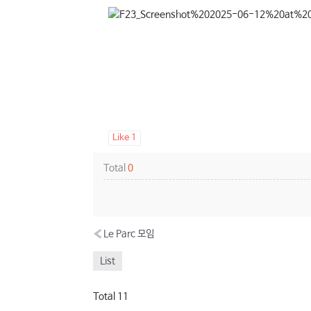
Like
1
Total
0
«
Le Parc 모임
List
Total 11