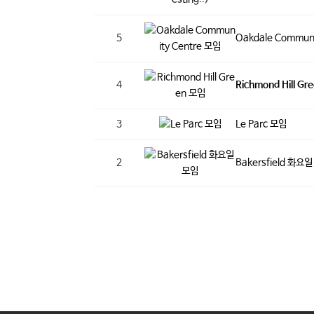
5
Oakdale Commun
4
Richmond Hill G
3
Le Parc 모임
2
Bakersfield 화요