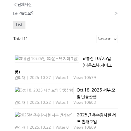
«
단체사진
Le Parc 모임
»
List
Total 11
교류전 10/25일
(다운스뷰 지미그
룹)
관리자
|
2025.10.27
|
Votes 1
|
Views 10579
Oct 18, 2025 서부 모
임 단풍산행
관리자
|
2025.10.22
|
Votes 1
|
Views 10603
2025년 추수감사절 서
부 번개모임
관리자
|
2025.10.22
|
Votes 0
|
Views 10669