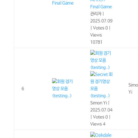
Final Game
관리자
|
2025.07.09
|
Votes 0
|
Views
10781
회
원 경기영상
Simo
6
모음
Yi
(testing..)
Simon Yi
|
2025.07.04
|
Votes 0
|
Views 4