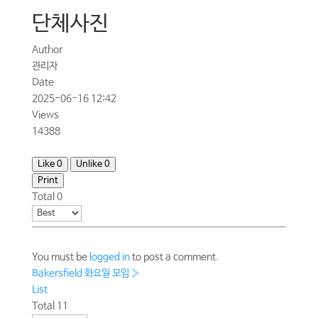
단체사진
Author
관리자
Date
2025-06-16 12:42
Views
14388
Like
0
Unlike
0
Print
Total
0
You must be
logged in
to post a comment.
Bakersfield 화요일 모임
»
List
Total 11